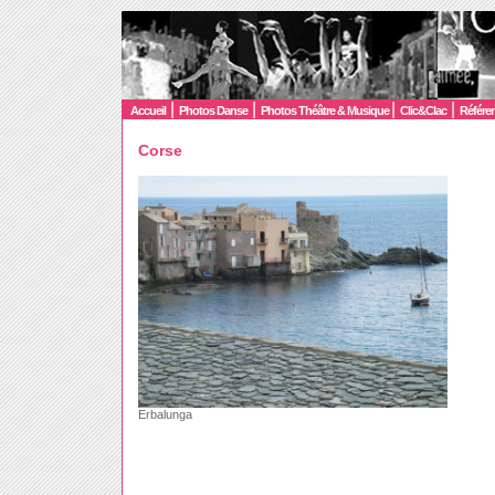
|
|
|
|
Accueil
Photos Danse
Photos Théâtre & Musique
Clic&Clac
Référe
Corse
Erbalunga