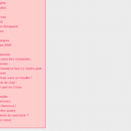
lphie
plus...
road
rk
on Bonaparte
rse
argues
mps 2005
aturiste
peut-être s'entendre...
Année
analyse faut s'y mettre petit
onet
frais sans se mouiller !
ie de chat !
e part en Corse
eddie
oncours
 flamenca !
 des quatre
tente du spectacle ?
rs voeux