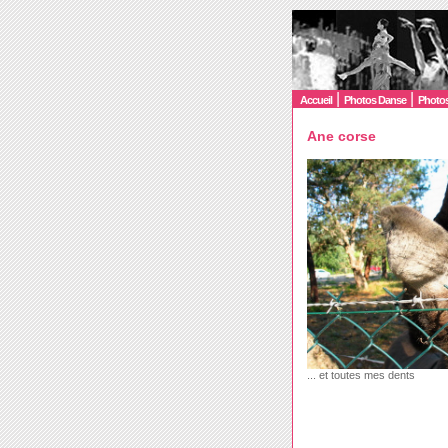
|
|
Accueil
Photos Danse
Photos
Ane corse
... et toutes mes dents