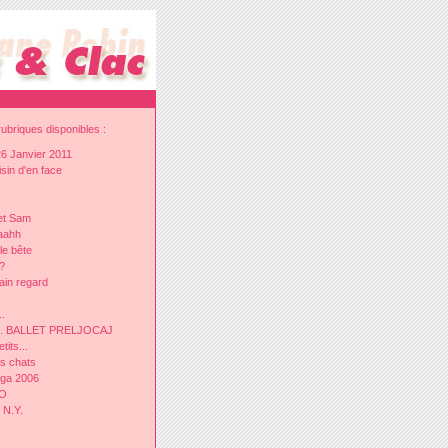
ubriques disponibles :
26 Janvier 2011
sin d'en face
et Sam
Aaahh
le bête
?
ain regard
..
.D. BALLET PRELJOCAJ
tits...
s chats
nga 2006
GO
 N.Y.