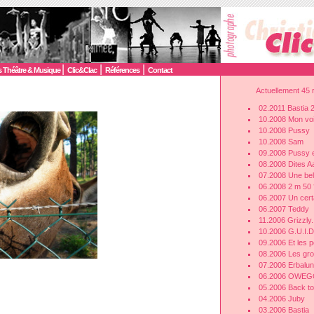
|
|
|
 Théâtre & Musique
Clic&Clac
Références
Contact
Actuellement 45 r
02.2011 Bastia 
10.2008 Mon voi
10.2008 Pussy
10.2008 Sam
09.2008 Pussy 
08.2008 Dites 
07.2008 Une bel
06.2008 2 m 50 
06.2007 Un cert
06.2007 Teddy
11.2006 Grizzly.
10.2006 G.U.I
09.2006 Et les pe
08.2006 Les gro
07.2006 Erbalu
06.2006 OWE
05.2006 Back to
04.2006 Juby
03.2006 Bastia