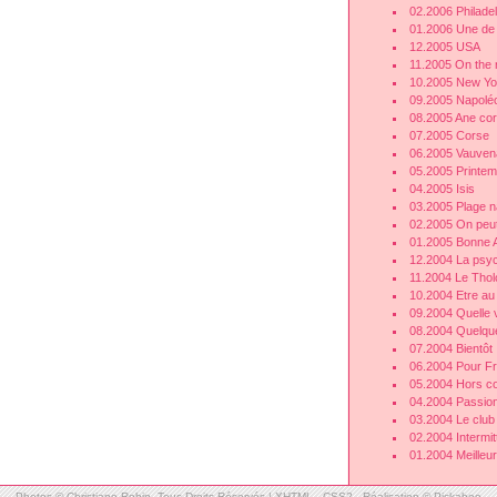
02.2006 Philade
01.2006 Une de 
12.2005 USA
11.2005 On the 
10.2005 New Yo
09.2005 Napolé
08.2005 Ane co
07.2005 Corse
06.2005 Vauven
05.2005 Printe
04.2005 Isis
03.2005 Plage n
02.2005 On peut 
01.2005 Bonne 
12.2004 La psych
11.2004 Le Thol
10.2004 Etre au 
09.2004 Quelle v
08.2004 Quelqu
07.2004 Bientôt
06.2004 Pour Fr
05.2004 Hors c
04.2004 Passion
03.2004 Le club
02.2004 Intermit
01.2004 Meilleu
Photos © Christiane Robin -Tous Droits Réservés |
XHTML
-
CSS2
-
Réalisation © Pickabee