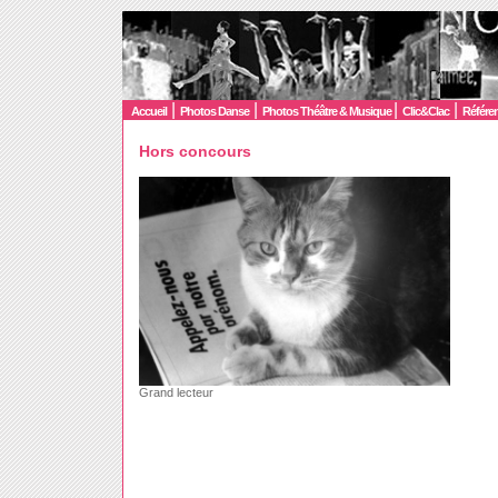
|
|
|
|
Accueil
Photos Danse
Photos Théâtre & Musique
Clic&Clac
Référe
Hors concours
Grand lecteur