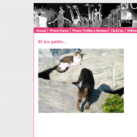
|
|
|
|
Accueil
Photos Danse
Photos Théâtre & Musique
Clic&Clac
Référe
Et les petits...