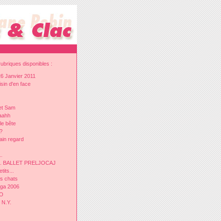
ubriques disponibles :
26 Janvier 2011
sin d'en face
et Sam
Aaahh
le bête
?
ain regard
..
.D. BALLET PRELJOCAJ
tits...
s chats
nga 2006
GO
 N.Y.