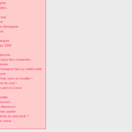
lphie
plus...
road
rk
on Bonaparte
rse
argues
mps 2005
aturiste
peut-être s'entendre...
Année
analyse faut s'y mettre petit
onet
frais sans se mouiller !
ie de chat !
e part en Corse
eddie
oncours
 flamenca !
 des quatre
tente du spectacle ?
rs voeux