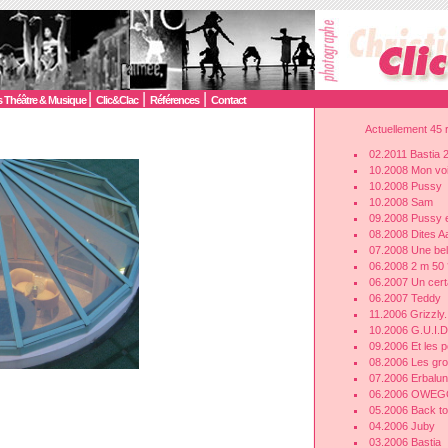
|
|
|
 Théâtre & Musique
Clic&Clac
Références
Contact
Actuellement 45 r
02.2011 Bastia 
10.2008 Mon voi
10.2008 Pussy
10.2008 Sam
09.2008 Pussy 
08.2008 Dites 
07.2008 Une bel
06.2008 2 m 50 
06.2007 Un cert
06.2007 Teddy
11.2006 Grizzly.
10.2006 G.U.I
09.2006 Et les pe
08.2006 Les gro
07.2006 Erbalu
06.2006 OWE
05.2006 Back to
04.2006 Juby
03.2006 Bastia