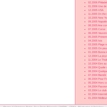
02.2006 Philade
01.2006 Une de 
12.2005 USA
11.2005 On the 
10.2005 New Yo
09.2005 Napolé
08.2005 Ane co
07.2005 Corse
06.2005 Vauven
05.2005 Printe
04.2005 Isis
03.2005 Plage n
02.2005 On peut 
01.2005 Bonne 
12.2004 La psych
11.2004 Le Thol
10.2004 Etre au 
09.2004 Quelle v
08.2004 Quelqu
07.2004 Bientôt
06.2004 Pour Fr
05.2004 Hors c
04.2004 Passion
03.2004 Le club
02.2004 Intermit
01.2004 Meilleu
Photos © Christiane Robin -Tous Droits Réservés |
XHTML
-
CSS2
-
Réalisation © Pickabee