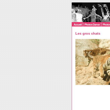
|
|
Accueil
Photos Danse
Photos
Les gros chats