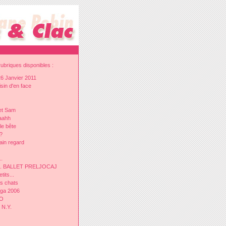
ubriques disponibles :
26 Janvier 2011
sin d'en face
et Sam
Aaahh
le bête
?
ain regard
..
.D. BALLET PRELJOCAJ
tits...
s chats
nga 2006
GO
 N.Y.