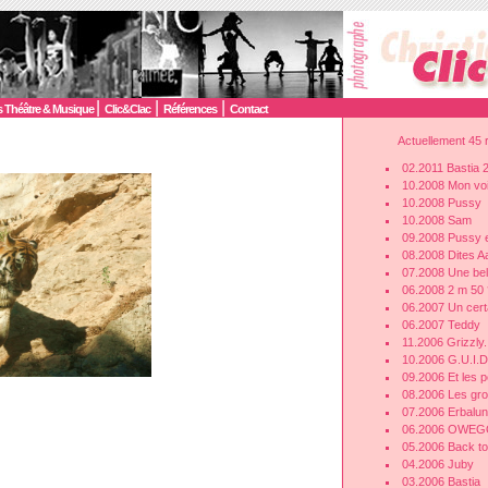
|
|
|
 Théâtre & Musique
Clic&Clac
Références
Contact
Actuellement 45 r
02.2011 Bastia 
10.2008 Mon voi
10.2008 Pussy
10.2008 Sam
09.2008 Pussy 
08.2008 Dites 
07.2008 Une bel
06.2008 2 m 50 
06.2007 Un cert
06.2007 Teddy
11.2006 Grizzly.
10.2006 G.U.I
09.2006 Et les pe
08.2006 Les gro
07.2006 Erbalu
06.2006 OWE
05.2006 Back to
04.2006 Juby
03.2006 Bastia