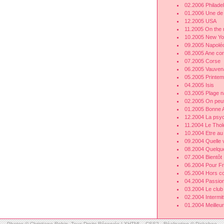
02.2006 Philade
01.2006 Une de 
12.2005 USA
11.2005 On the 
10.2005 New Yo
09.2005 Napolé
08.2005 Ane co
07.2005 Corse
06.2005 Vauven
05.2005 Printe
04.2005 Isis
03.2005 Plage n
02.2005 On peut 
01.2005 Bonne 
12.2004 La psych
11.2004 Le Thol
10.2004 Etre au 
09.2004 Quelle v
08.2004 Quelqu
07.2004 Bientôt
06.2004 Pour Fr
05.2004 Hors c
04.2004 Passion
03.2004 Le club
02.2004 Intermit
01.2004 Meilleu
Photos © Christiane Robin -Tous Droits Réservés |
XHTML
-
CSS2
-
Réalisation © Pickabee