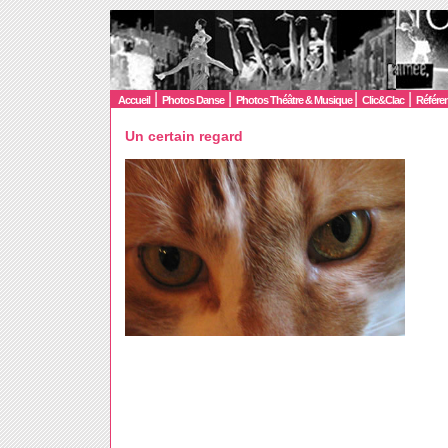
|
|
|
|
Accueil
Photos Danse
Photos Théâtre & Musique
Clic&Clac
Référe
Un certain regard