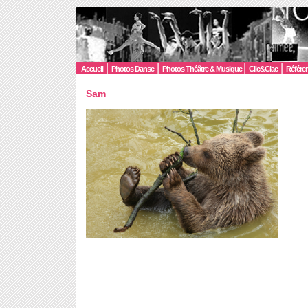
|
|
|
|
Accueil
Photos Danse
Photos Théâtre & Musique
Clic&Clac
Référe
Sam