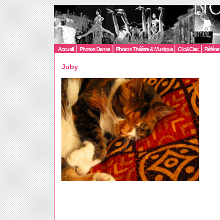
|
|
|
|
Accueil
Photos Danse
Photos Théâtre & Musique
Clic&Clac
Référe
Juby