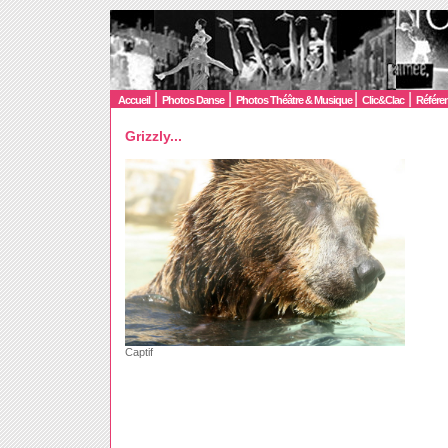
|
|
|
|
Accueil
Photos Danse
Photos Théâtre & Musique
Clic&Clac
Référe
Grizzly...
Captif